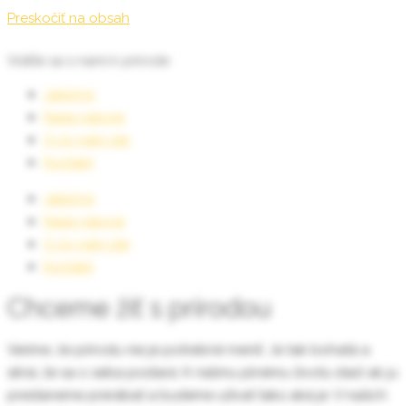
Preskočiť na obsah
Vráťte sa s nami k prírode
Jablčnô
Naše nápoje
O čo nám ide
Kontakt
Jablčnô
Naše nápoje
O čo nám ide
Kontakt
Chceme žiť s prírodou
Veríme, že prírodu nie je potrebné meniť. Je tak bohatá a
silná, že sa o seba postará. K nášmu plnému životu stačí ak ju
prestaneme prerábať a budeme užívať takú aká je. V našich