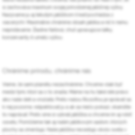
si zachováva maximum svojej prirodzenej jablčnej výživy.
Nazývame ju aj tekutým jabĺčkom (i keď pochádza z
viacerých). Maximálne chránime obsah jablka a nič k nemu
nepridávame. Žiadne farbivá, chuť upravujúce látky,
konzervanty či umelú výživu.
Chránime prírodu, chránime nás
Vieme, že sami planétu nezachránime. Chceme však byť
medzi tými, ktorí sa o to snažia. Máme na ňu také isté právo
ako naše deti a vnúčatá. Preto našou filozofiou je správať sa
k nej pozorne, rešpektovať ju a ak sa niečo pokazí, okamžite
to naprávať. Preto sme si vybrali jabĺčka a chceme im aj robiť
osvetu. Pomôžeme tak aj našim jablkovým sadom, ktorých
plochy sa zmenšujú. Naše jabĺčka necestujú okolo sveta v