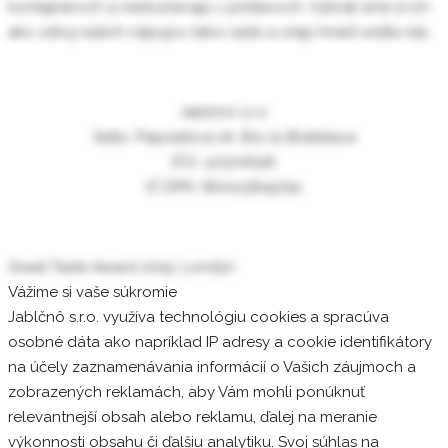
kontajneroch a nedozrievajú v prístavoch. Vybrali sme si ich
ako zdroj našich nápojov lebo rastú a zrejú hneď vedľa nás.
Jablčnô s.r.o.
Sídlo: Papraďova 1A, 821 01 Bratislava
IČO: 47370696
IČ DPH: SK2023845791
Great Taste Award 2019, Londýn
Vážime si vaše súkromie
Jablčnô s.r.o. využíva technológiu cookies a spracúva
osobné dáta ako napríklad IP adresy a cookie identifikátory
na účely zaznamenávania informácií o Vašich záujmoch a
zobrazených reklamách, aby Vám mohli ponúknuť
relevantnejší obsah alebo reklamu, ďalej na meranie
výkonnosti obsahu či ďalšiu analytiku. Svoj súhlas na