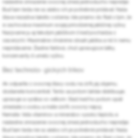
následne zmrazenie ovocnej zmesi jednoducho neprežije.
Buď tam teda nie sú alebo ich je potrebné pridávať. Naša
šťava nezažíva takéto cvičenia. Ide priamo do fľaší s tým, že
si zachováva maximum svojej prirodzenej jablčnej výživy.
Nazývame ju aj tekutým jabĺčkom (i keď pochádza z
viacerých). Maximálne chránime obsah jablka a nič k nemu
nepridávame. Žiadne farbivá, chuť upravujúce látky,
konzervanty či umelú výživu.
Bez technolo- gických trikov
Ak odparíte z ovocnej šťavy vodu na 20% jej objemu,
dostanete koncentrát. Tento sa potom ľahšie distribuuje,
upravuje a vyrába vo veľkom. Stačí keď ho potom opäť
zmiešate s vodou a máte 100% ovocný nápoj.
Nemáte. Veľa vitamínov a minerálov vysokú teplotu a
následne zmrazenie ovocnej zmesi jednoducho neprežije.
Buď tam teda nie sú alebo ich je potrebné pridávať. Naša
šťava nezažíva takéto cvičenia. Ide priamo do fľaší s tým, že