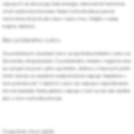
nápojoch sa skrýva jej čistá energia, nekonečná harmónia
chutí i jednoduchá krása. Naše rozhodnutie je pevné;
nechceme ísť proti ale ruka v ruke s ňou. Vitajte v našej
krajine Jablčnô….
Bez pridaného cukru
Za posledných dvadsať rokov sa spotreba bieleho cukru na
Slovensku strojnásobila. Z posledného miesta v regióne sme
sa vyhupli na prvé v jeho spotrebe. Jednou z hlavných príčin
tohto trendu sú sladené nealkoholické nápoje. Nejdeme v
tom pokračovať. V Jablčnô cukor do nápojov nepridávame.
Ani iné sladidlá. Naše jablká i nápoje z nich sú len tak sladké
ako o tom rozhodla príroda.
Ozajstná chuť jabĺk