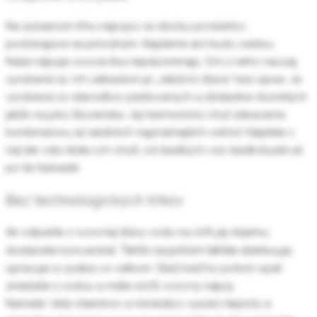
Na súčasnom trhu nápojov sú stovky produktov
podobajúce sa prírodným. Nejdeme ani touto cestou.
Naše nápoje ovocie iba nepripomínajú. Oni z neho naozaj
vyrobené sú. Ich základom je „Jablčnô šťava“ bez úprav. Je
vyrobená zo starostlivo pestovaných a dôsledne dozretých
jabĺk na juhu Slovenska. Jej harmonickú chuť získavame
kombináciou až siedmich najznámejších odrôd. Nájdete v
nej tak celú škálu ich chutí; od sladkých cez sladkokyslé až
po tie trpkasté.
Bez technologických trikov
Ak odparíte z ovocnej šťavy vodu na 20% jej objemu,
Tento sa potom ľahšie
dostanete koncentrát.
distribuuje,
upravuje a vyrába vo veľkom. Stačí keď ho potom opäť
zmiešate s vodou a máte 100% ovocný nápoj.
Nemáte. Veľa vitamínov a minerálov vysokú teplotu a